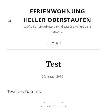
FERIENWOHNUNG
HELLER OBERSTAUFEN
Große Ferienwohnung Im Allgäu. 3 Zimmer. Bis 6
Personen
MENU
Test
Posted
24. Januar 2016
on
Test des Datums.
Categories